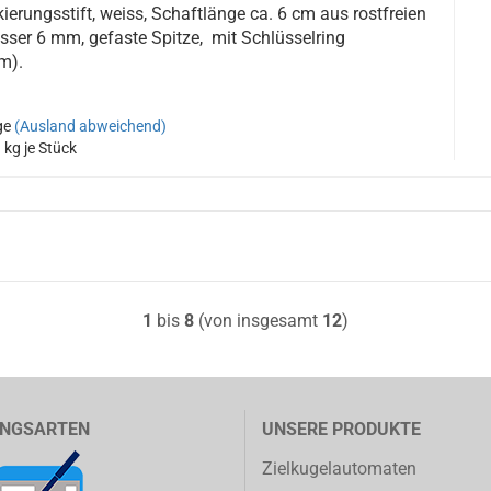
ierungsstift, weiss, Schaftlänge ca. 6 cm aus rostfreien
ser 6 mm, gefaste Spitze, mit Schlüsselring
m).
ge
(Ausland abweichend)
3
kg je Stück
1
bis
8
(von insgesamt
12
)
NGSARTEN
UNSERE PRODUKTE
Zielkugelautomaten