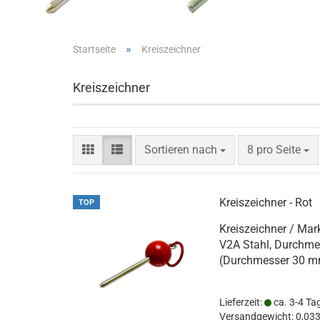
»
Startseite
Kreiszeichner
Kreiszeichner
Sortieren nach
pro Seite
Sortieren nach
8 pro Seite
Kreiszeichner - Rot
TOP
Kreiszeichner / Mark
V2A Stahl, Durchmes
(Durchmesser 30 m
Lieferzeit:
ca. 3-4 Ta
Versandgewicht:
0,03