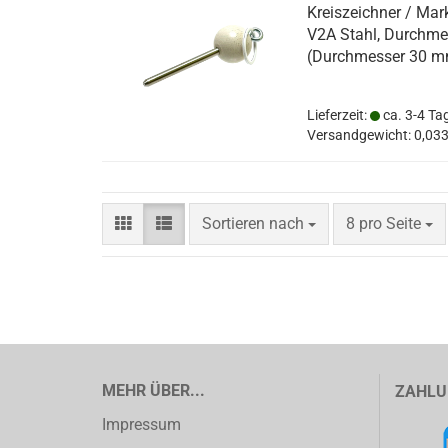
Kreiszeichner / Mark
V2A Stahl, Durchmes
(Durchmesser 30 m
Lieferzeit:
ca. 3-4 Ta
Versandgewicht:
0,03
Sortieren nach
pro Seite
Sortieren nach
8 pro Seite
MEHR ÜBER...
ZAHLU
Impressum