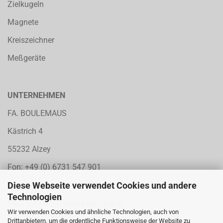
Zielkugeln
Magnete
Kreiszeichner
Meßgeräte
UNTERNEHMEN
FA. BOULEMAUS
Kästrich 4
55232 Alzey
Fon: +49 (0) 6731 547 901
Diese Webseite verwendet Cookies und andere
Fax: +49 (0) 6731 547 902
Technologien
Mail:
vertrieb@boule-petanque.de
Wir verwenden Cookies und ähnliche Technologien, auch von
Web: www.boule-petanque.de
Drittanbietern, um die ordentliche Funktionsweise der Website zu