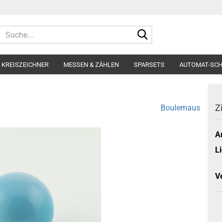
Suche...
KREISZEICHNER
MESSEN & ZÄHLEN
SPARSETS
AUTOMAT-SC
Z
Boulemaus
Ar
Li
V