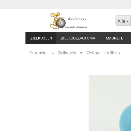
Alle
ZIELKUGELN
ZIELKUGELAUTOMAT
MAGNETE
»
»
Startseite
Zielkugeln
Zielkugel - Hellblau