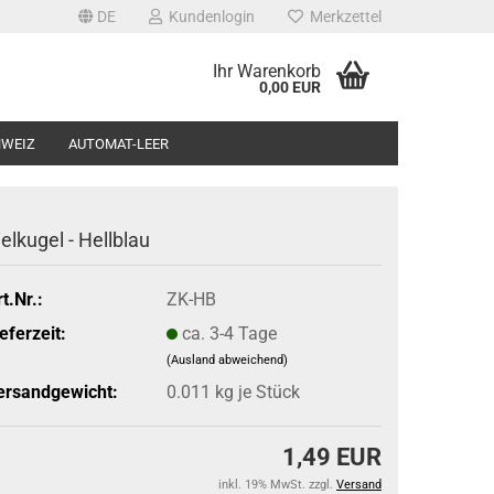
DE
Kundenlogin
Merkzettel
Ihr Warenkorb
0,00 EUR
HWEIZ
AUTOMAT-LEER
ielkugel - Hellblau
t.Nr.:
ZK-HB
eferzeit:
ca. 3-4 Tage
(Ausland abweichend)
ersandgewicht:
0.011
kg je Stück
1,49 EUR
inkl. 19% MwSt. zzgl.
Versand