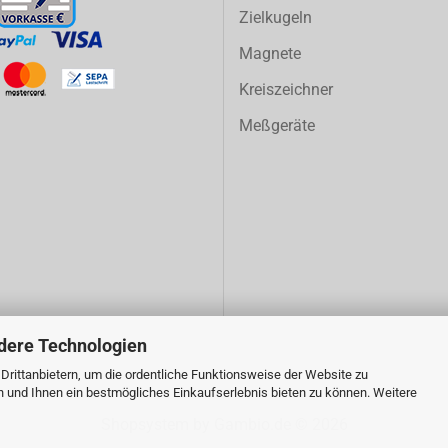
Zielkugeln
Magnete
Kreiszeichner
Meßgeräte
dere Technologien
rittanbietern, um die ordentliche Funktionsweise der Website zu
n und Ihnen ein bestmögliches Einkaufserlebnis bieten zu können. Weitere
Shopsystem
by Gambio.de © 2026