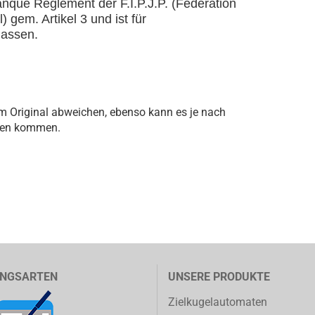
tanque Reglement der F.I.P.J.P. (Fédération
 gem. Artikel 3 und ist für
lassen.
m Original abweichen, ebenso kann es je nach
gen kommen.
NGSARTEN
UNSERE PRODUKTE
Zielkugelautomaten